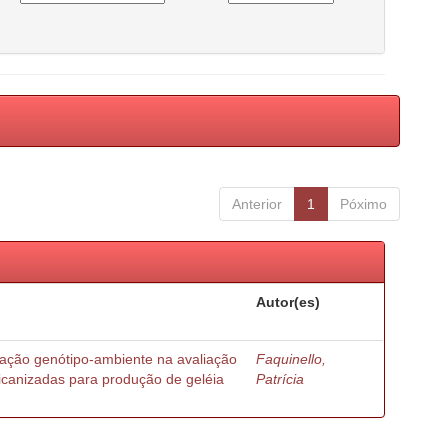
Anterior
1
Póximo
Autor(es)
ração genótipo-ambiente na avaliação
Faquinello,
ricanizadas para produção de geléia
Patrícia