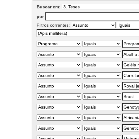
Buscar em:
por
Filtros correntes: