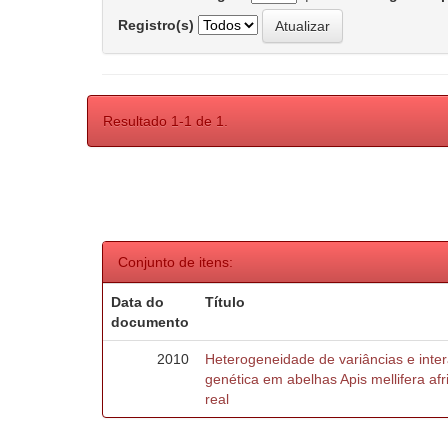
Registro(s)
Resultado 1-1 de 1.
Conjunto de itens:
Data do
Título
documento
2010
Heterogeneidade de variâncias e inte
genética em abelhas Apis mellifera af
real