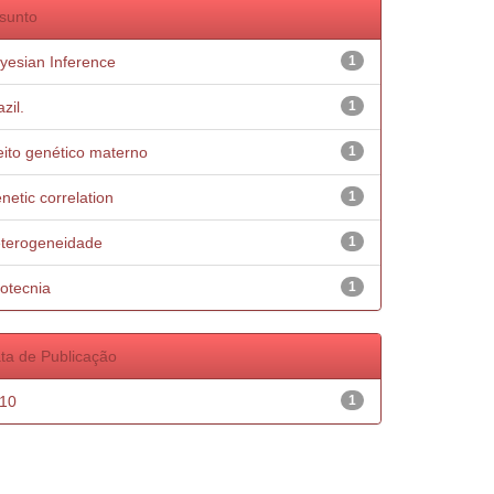
sunto
yesian Inference
1
zil.
1
eito genético materno
1
netic correlation
1
terogeneidade
1
otecnia
1
ta de Publicação
10
1