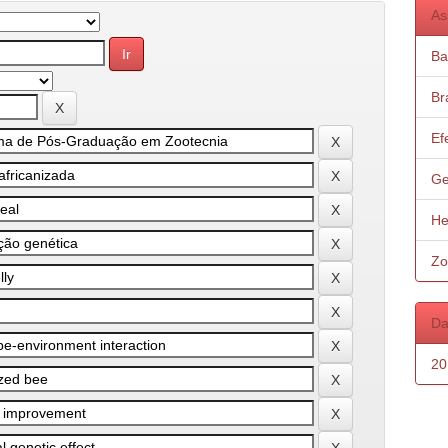
As
Ba
Bra
Ef
Ge
He
Zo
Da
20