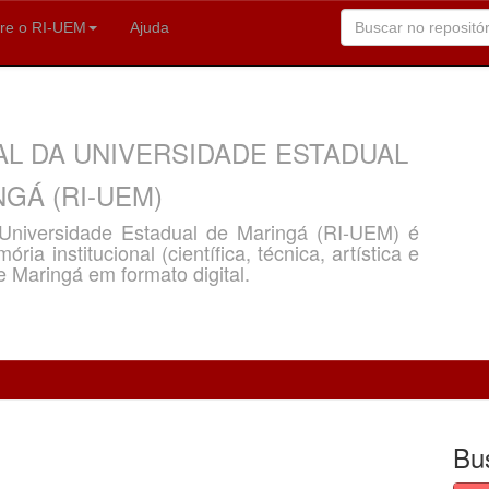
re o RI-UEM
Ajuda
AL DA UNIVERSIDADE ESTADUAL
GÁ (RI-UEM)
a Universidade Estadual de Maringá (RI-UEM) é
ria institucional (científica, técnica, artística e
e Maringá em formato digital.
Bu