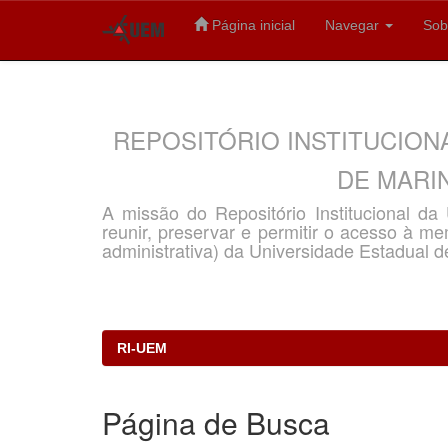
Página inicial
Navegar
Sob
Skip
navigation
REPOSITÓRIO INSTITUCION
DE MARIN
A missão do Repositório Institucional d
reunir, preservar e permitir o acesso à memó
administrativa) da Universidade Estadual d
RI-UEM
Página de Busca