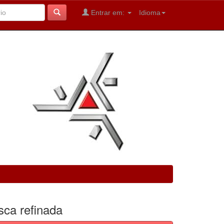
Entrar em:
Idioma
sca refinada