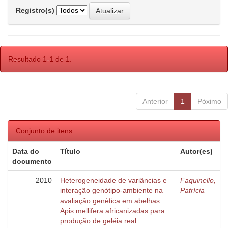
Registro(s)
Resultado 1-1 de 1.
Anterior
1
Póximo
Conjunto de itens:
Data do
Título
Autor(es)
documento
2010
Heterogeneidade de variâncias e
Faquinello,
interação genótipo-ambiente na
Patrícia
avaliação genética em abelhas
Apis mellifera africanizadas para
produção de geléia real