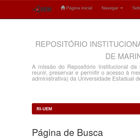
Página inicial
Navegar
Sob
Skip
navigation
REPOSITÓRIO INSTITUCION
DE MARIN
A missão do Repositório Institucional d
reunir, preservar e permitir o acesso à memó
administrativa) da Universidade Estadual d
RI-UEM
Página de Busca