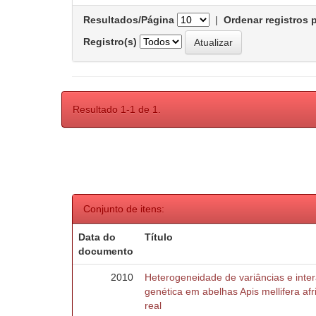
Resultados/Página
|
Ordenar registros 
Registro(s)
Resultado 1-1 de 1.
Conjunto de itens:
Data do
Título
documento
2010
Heterogeneidade de variâncias e inte
genética em abelhas Apis mellifera af
real