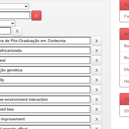
Au
Fa
As
Ba
Bra
Ef
He
Da
20