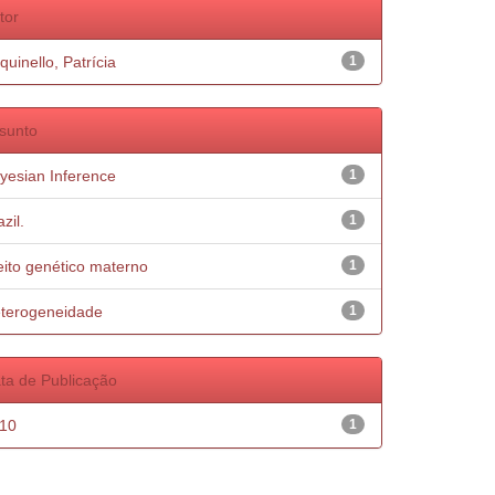
tor
quinello, Patrícia
1
sunto
yesian Inference
1
zil.
1
eito genético materno
1
terogeneidade
1
ta de Publicação
10
1