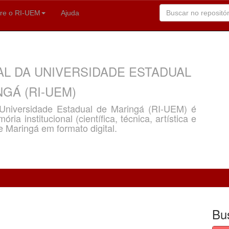
re o RI-UEM
Ajuda
AL DA UNIVERSIDADE ESTADUAL
GÁ (RI-UEM)
a Universidade Estadual de Maringá (RI-UEM) é
ria institucional (científica, técnica, artística e
e Maringá em formato digital.
Bu