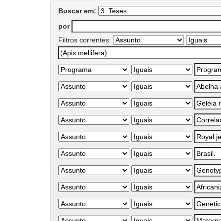
Buscar em:
por
Filtros correntes: