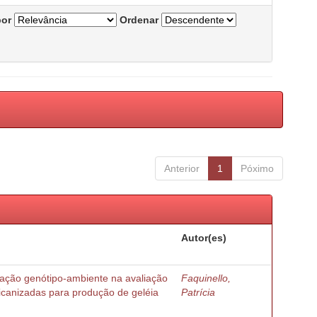
por
Ordenar
Anterior
1
Póximo
Autor(es)
ração genótipo-ambiente na avaliação
Faquinello,
ricanizadas para produção de geléia
Patrícia