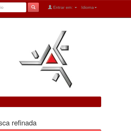
Entrar em:
Idioma
sca refinada