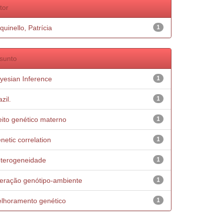
tor
quinello, Patrícia
1
sunto
yesian Inference
1
zil.
1
eito genético materno
1
netic correlation
1
terogeneidade
1
teração genótipo-ambiente
1
lhoramento genético
1