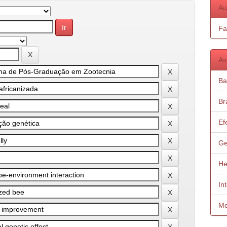
Au
Fa
As
Ba
Bra
Ef
Ge
He
In
Me