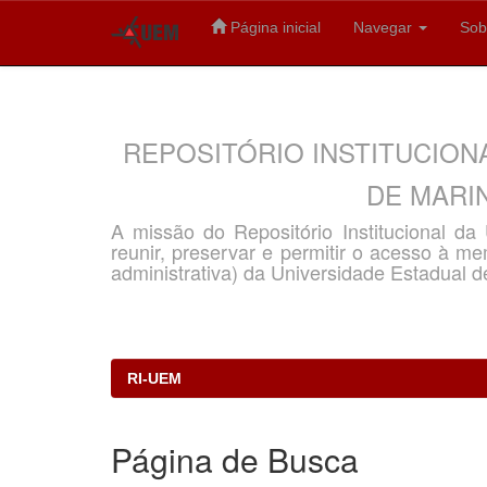
Página inicial
Navegar
Sob
Skip
navigation
REPOSITÓRIO INSTITUCION
DE MARIN
A missão do Repositório Institucional d
reunir, preservar e permitir o acesso à memó
administrativa) da Universidade Estadual d
RI-UEM
Página de Busca