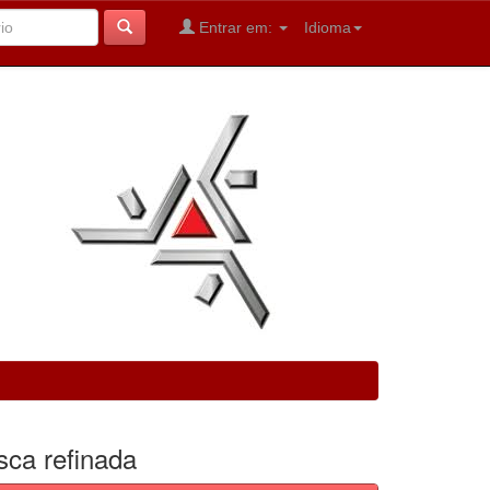
Entrar em:
Idioma
sca refinada