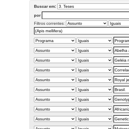
Buscar em:
por
Filtros correntes: