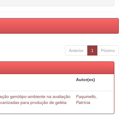
Anterior
1
Póximo
Autor(es)
ração genótipo-ambiente na avaliação
Faquinello,
ricanizadas para produção de geléia
Patrícia