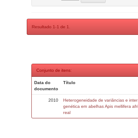
Resultado 1-1 de 1.
Conjunto de itens:
Data do
Título
documento
2010
Heterogeneidade de variâncias e inte
genética em abelhas Apis mellifera af
real