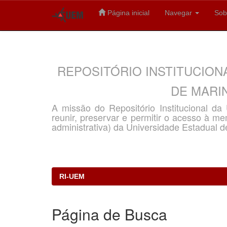
Página inicial
Navegar
Sob
Skip
navigation
REPOSITÓRIO INSTITUCION
DE MARIN
A missão do Repositório Institucional d
reunir, preservar e permitir o acesso à memó
administrativa) da Universidade Estadual d
RI-UEM
Página de Busca