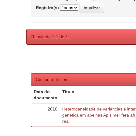
Registro(s)
Resultado 1-1 de 1.
Conjunto de itens:
Data do
Título
documento
2010
Heterogeneidade de variâncias e inte
genética em abelhas Apis mellifera af
real