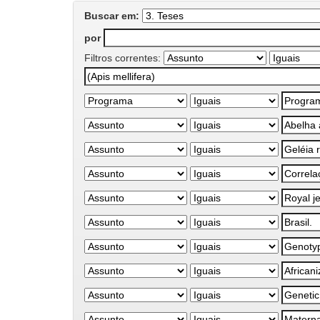
Buscar em:
por
Filtros correntes: