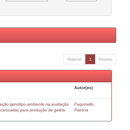
Anterior
1
Póximo
Autor(es)
ração genótipo-ambiente na avaliação
Faquinello,
ricanizadas para produção de geléia
Patrícia