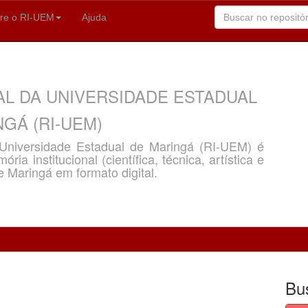
re o RI-UEM
Ajuda
AL DA UNIVERSIDADE ESTADUAL
GÁ (RI-UEM)
a Universidade Estadual de Maringá (RI-UEM) é
ria institucional (científica, técnica, artística e
e Maringá em formato digital.
Bu