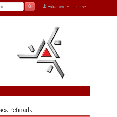
Entrar em:
Idioma
sca refinada