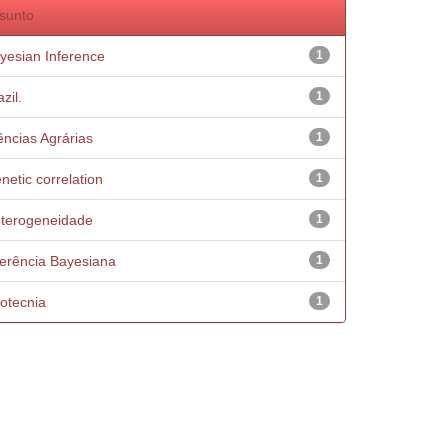
sunto
yesian Inference
1
zil.
1
ências Agrárias
1
netic correlation
1
terogeneidade
1
ferência Bayesiana
1
otecnia
1