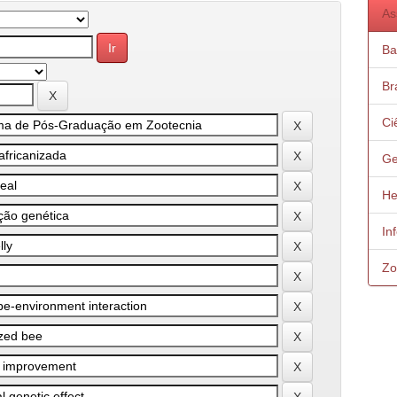
As
Ba
Bra
Ci
Ge
He
In
Zo