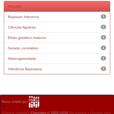
Assunto
Bayesian Inference
1
Ciências Agrárias
1
Efeito genético materno
1
Genetic correlation
1
Heterogeneidade
1
Inferência Bayesiana
1
Tema criado por
DSpace Software
Copyright © 2002-2010
Duraspace
-
Contato com