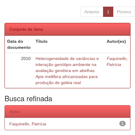
Anterior
1
Póximo
Conjunto de itens:
Data do
Título
Autor(es)
documento
2010
Heterogeneidade de variâncias e
Faquinello,
interação genótipo-ambiente na
Patrícia
avaliação genética em abelhas
Apis mellifera africanizadas para
produção de geléia real
Busca refinada
Autor
Faquinello, Patrícia
1