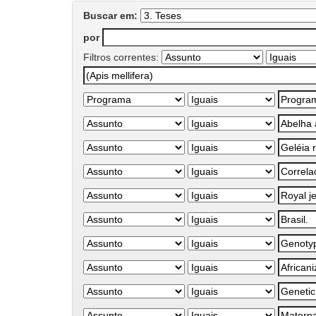
Buscar em:
por
Filtros correntes: