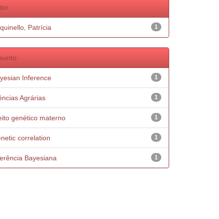
tor
quinello, Patrícia
1
sunto
yesian Inference
1
ências Agrárias
1
eito genético materno
1
netic correlation
1
ferência Bayesiana
1