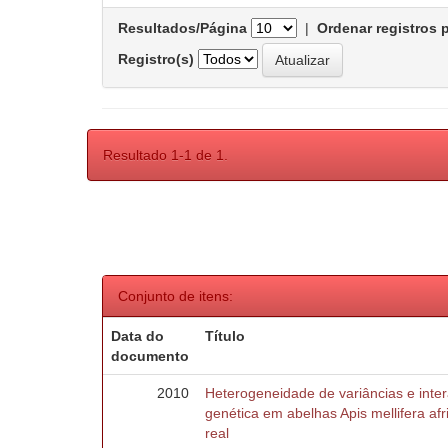
Resultados/Página
|
Ordenar registros 
Registro(s)
Resultado 1-1 de 1.
Conjunto de itens:
Data do
Título
documento
2010
Heterogeneidade de variâncias e inte
genética em abelhas Apis mellifera af
real