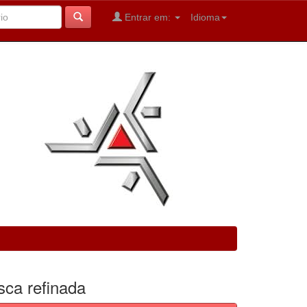
Entrar em:
Idioma
sca refinada