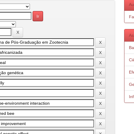
Au
Fa
As
Ba
Ci
Ef
Ge
In