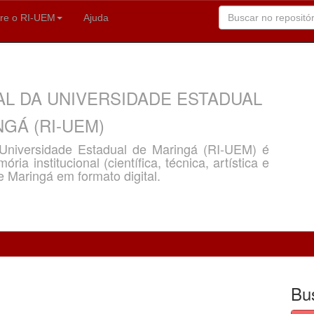
re o RI-UEM
Ajuda
AL DA UNIVERSIDADE ESTADUAL
GÁ (RI-UEM)
a Universidade Estadual de Maringá (RI-UEM) é
ria institucional (científica, técnica, artística e
e Maringá em formato digital.
Bu