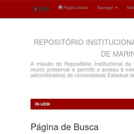
Página inicial
Navegar
Sob
Skip
navigation
REPOSITÓRIO INSTITUCION
DE MARIN
A missão do Repositório Institucional d
reunir, preservar e permitir o acesso à memó
administrativa) da Universidade Estadual d
RI-UEM
Página de Busca