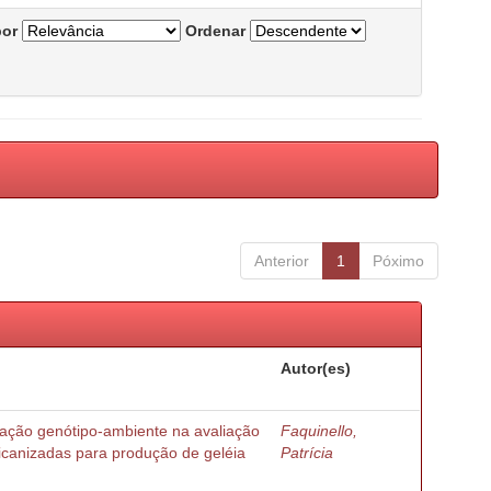
por
Ordenar
Anterior
1
Póximo
Autor(es)
ração genótipo-ambiente na avaliação
Faquinello,
ricanizadas para produção de geléia
Patrícia