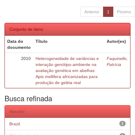
Anterior
1
Póximo
Conjunto de itens:
Data do
Título
Autor(es)
documento
2010
Heterogeneidade de variâncias e
Faquinello,
interação genótipo-ambiente na
Patrícia
avaliação genética em abelhas
Apis mellifera africanizadas para
produção de geléia real
Busca refinada
Assunto
Brazil.
1