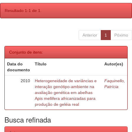
Resultado 1-1 de 1.
Anterior
1
Póximo
Conjunto de itens:
Data do
Título
Autor(es)
documento
2010
Heterogeneidade de variâncias e
Faquinello,
interação genótipo-ambiente na
Patrícia
avaliação genética em abelhas
Apis mellifera africanizadas para
produção de geléia real
Busca refinada