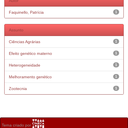
Autor
Faquinello, Patrícia
1
Assunto
Ciências Agrárias
1
Efeito genético materno
1
Heterogeneidade
1
Melhoramento genético
1
Zootecnia
1
Tema criado por