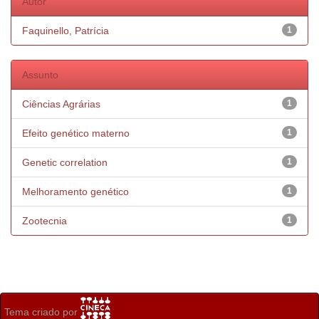
Autor
Faquinello, Patrícia
1
Assunto
Ciências Agrárias
1
Efeito genético materno
1
Genetic correlation
1
Melhoramento genético
1
Zootecnia
1
Tema criado por