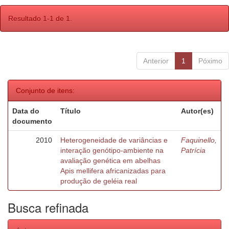
Resultado 1-1 de 1.
Anterior
1
Póximo
Conjunto de itens:
Data do
Título
Autor(es)
documento
2010
Heterogeneidade de variâncias e
Faquinello,
interação genótipo-ambiente na
Patrícia
avaliação genética em abelhas
Apis mellifera africanizadas para
produção de geléia real
Busca refinada