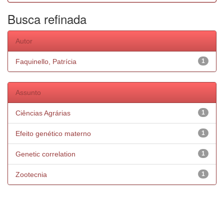
Busca refinada
Autor
Faquinello, Patrícia
1
Assunto
Ciências Agrárias
1
Efeito genético materno
1
Genetic correlation
1
Zootecnia
1