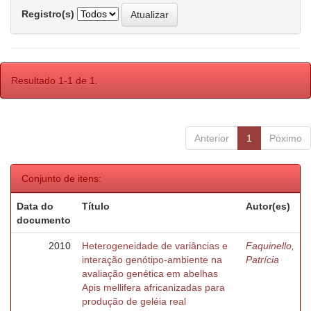
Registro(s)
Resultado 1-1 de 1.
Anterior
1
Póximo
Conjunto de itens:
Data do
Título
Autor(es)
documento
2010
Heterogeneidade de variâncias e
Faquinello,
interação genótipo-ambiente na
Patrícia
avaliação genética em abelhas
Apis mellifera africanizadas para
produção de geléia real