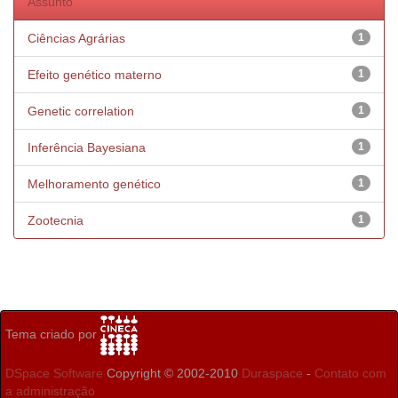
Assunto
Ciências Agrárias
1
Efeito genético materno
1
Genetic correlation
1
Inferência Bayesiana
1
Melhoramento genético
1
Zootecnia
1
Tema criado por
DSpace Software
Copyright © 2002-2010
Duraspace
-
Contato com
a administração