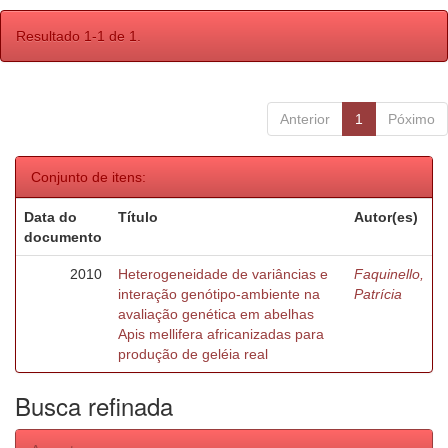
Resultado 1-1 de 1.
Anterior
1
Póximo
Conjunto de itens:
Data do
Título
Autor(es)
documento
2010
Heterogeneidade de variâncias e
Faquinello,
interação genótipo-ambiente na
Patrícia
avaliação genética em abelhas
Apis mellifera africanizadas para
produção de geléia real
Busca refinada