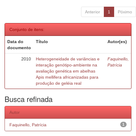
Anterior
1
Póximo
Conjunto de itens:
Data do
Título
Autor(es)
documento
2010
Heterogeneidade de variâncias e
Faquinello,
interação genótipo-ambiente na
Patrícia
avaliação genética em abelhas
Apis mellifera africanizadas para
produção de geléia real
Busca refinada
Autor
Faquinello, Patrícia
1