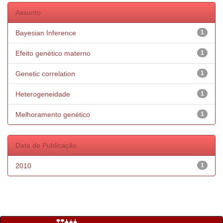
Assunto
Bayesian Inference
1
Efeito genético materno
1
Genetic correlation
1
Heterogeneidade
1
Melhoramento genético
1
Data de Publicação
2010
1