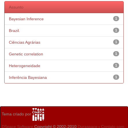
Assunto
Bayesian Inference
1
Brazil.
1
Ciências Agrárias
1
Genetic correlation
1
Heterogeneidade
1
Inferência Bayesiana
1
Tema criado por
DSpace Software
Copyright © 2002-2010
Duraspace
-
Contato com