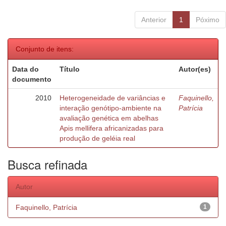
Anterior
1
Póximo
Conjunto de itens:
Data do
Título
Autor(es)
documento
2010
Heterogeneidade de variâncias e
Faquinello,
interação genótipo-ambiente na
Patrícia
avaliação genética em abelhas
Apis mellifera africanizadas para
produção de geléia real
Busca refinada
Autor
Faquinello, Patrícia
1