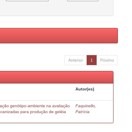
Anterior
1
Póximo
Autor(es)
ração genótipo-ambiente na avaliação
Faquinello,
ricanizadas para produção de geléia
Patrícia