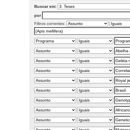
Buscar em:
por
Filtros correntes: