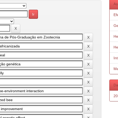
As
Ef
Ge
He
He
In
Me
Da
20