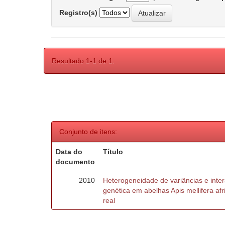
Registro(s)
Resultado 1-1 de 1.
Conjunto de itens:
Data do
Título
documento
2010
Heterogeneidade de variâncias e inte
genética em abelhas Apis mellifera af
real