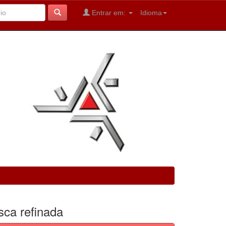
Entrar em:
Idioma
sca refinada