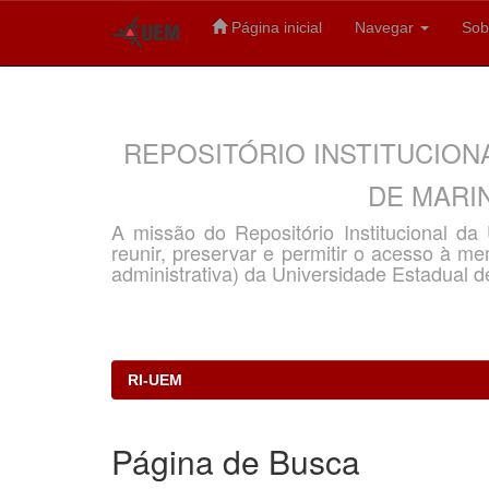
Página inicial
Navegar
Sob
Skip
navigation
REPOSITÓRIO INSTITUCION
DE MARIN
A missão do Repositório Institucional d
reunir, preservar e permitir o acesso à memó
administrativa) da Universidade Estadual d
RI-UEM
Página de Busca