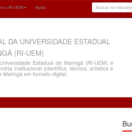
re o RI-UEM
Ajuda
AL DA UNIVERSIDADE ESTADUAL
GÁ (RI-UEM)
a Universidade Estadual de Maringá (RI-UEM) é
ria institucional (científica, técnica, artística e
e Maringá em formato digital.
Bu