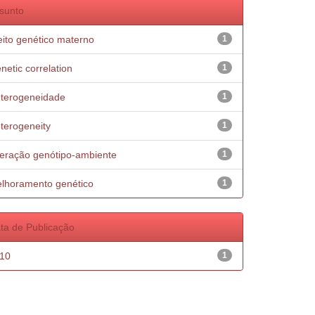
sunto
eito genético materno
1
netic correlation
1
terogeneidade
1
terogeneity
1
teração genótipo-ambiente
1
lhoramento genético
1
ta de Publicação
10
1