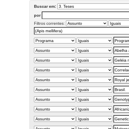
Buscar em:
por
Filtros correntes: