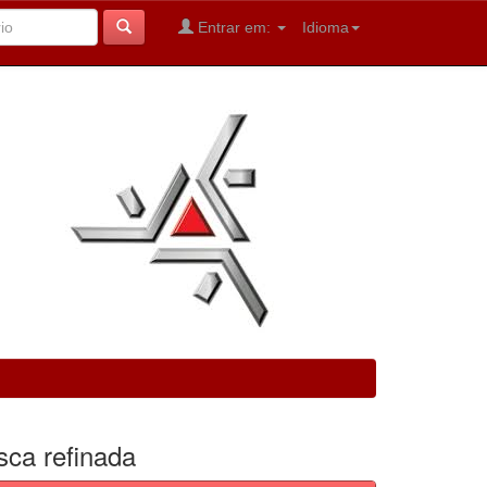
Entrar em:
Idioma
sca refinada