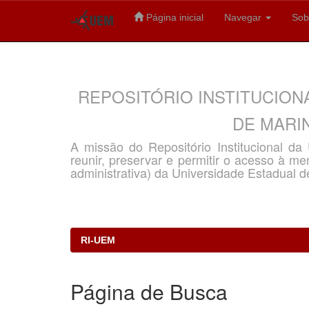
Página inicial
Navegar
Sob
Skip
navigation
REPOSITÓRIO INSTITUCION
DE MARIN
A missão do Repositório Institucional d
reunir, preservar e permitir o acesso à memó
administrativa) da Universidade Estadual d
RI-UEM
Página de Busca