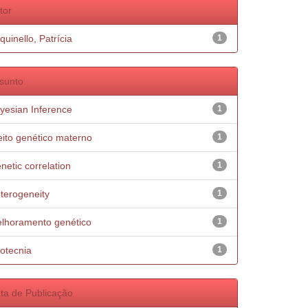
tor
quinello, Patrícia
1
sunto
yesian Inference
1
eito genético materno
1
netic correlation
1
terogeneity
1
lhoramento genético
1
otecnia
1
ta de Publicação