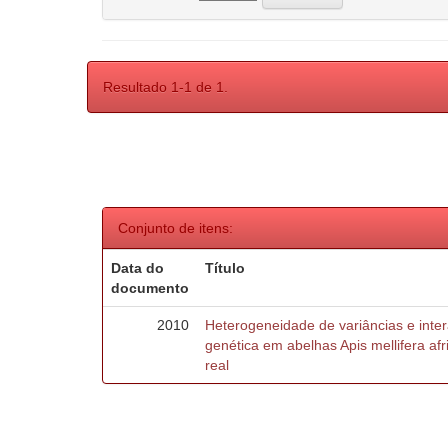
Resultado 1-1 de 1.
Conjunto de itens:
Data do
Título
documento
2010
Heterogeneidade de variâncias e inte
genética em abelhas Apis mellifera af
real