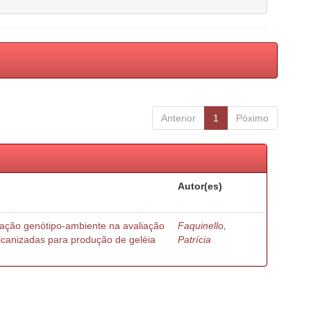
Anterior
1
Póximo
Autor(es)
ração genótipo-ambiente na avaliação
Faquinello,
ricanizadas para produção de geléia
Patrícia