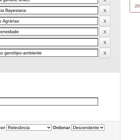
20
por
Ordenar