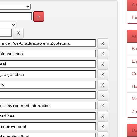
Au
Fa
As
Ba
Ef
Ge
He
Me
Zo
Da