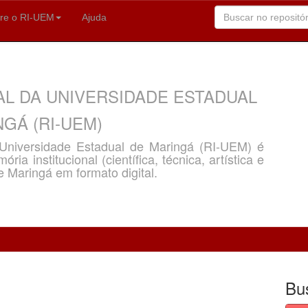
re o RI-UEM
Ajuda
AL DA UNIVERSIDADE ESTADUAL
GÁ (RI-UEM)
a Universidade Estadual de Maringá (RI-UEM) é
ria institucional (científica, técnica, artística e
e Maringá em formato digital.
Bu