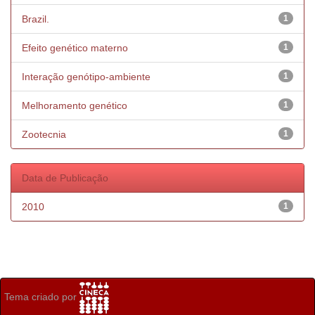
Brazil.
1
Efeito genético materno
1
Interação genótipo-ambiente
1
Melhoramento genético
1
Zootecnia
1
Data de Publicação
2010
1
Tema criado por