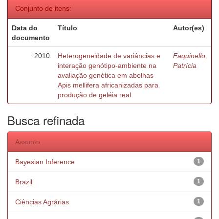
Conjunto de itens:
Data do
Título
Autor(es)
documento
2010
Heterogeneidade de variâncias e
Faquinello,
interação genótipo-ambiente na
Patrícia
avaliação genética em abelhas
Apis mellifera africanizadas para
produção de geléia real
Busca refinada
Assunto
Bayesian Inference
1
Brazil.
1
Ciências Agrárias
1