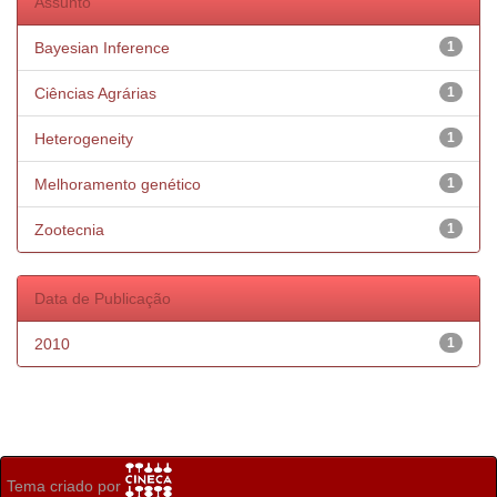
Assunto
Bayesian Inference
1
Ciências Agrárias
1
Heterogeneity
1
Melhoramento genético
1
Zootecnia
1
Data de Publicação
2010
1
Tema criado por