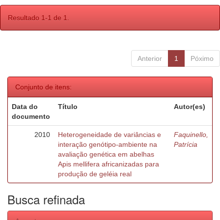
Resultado 1-1 de 1.
Anterior
1
Póximo
Conjunto de itens:
Data do
Título
Autor(es)
documento
2010
Heterogeneidade de variâncias e
Faquinello,
interação genótipo-ambiente na
Patrícia
avaliação genética em abelhas
Apis mellifera africanizadas para
produção de geléia real
Busca refinada