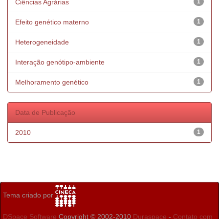
Ciências Agrárias
1
Efeito genético materno
1
Heterogeneidade
1
Interação genótipo-ambiente
1
Melhoramento genético
1
Data de Publicação
2010
1
Tema criado por
DSpace Software
Copyright © 2002-2010
Duraspace
-
Contato com