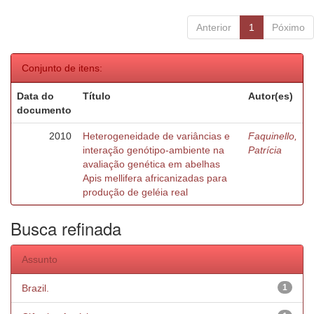
Anterior
1
Póximo
Conjunto de itens:
Data do
Título
Autor(es)
documento
2010
Heterogeneidade de variâncias e
Faquinello,
interação genótipo-ambiente na
Patrícia
avaliação genética em abelhas
Apis mellifera africanizadas para
produção de geléia real
Busca refinada
Assunto
Brazil.
1