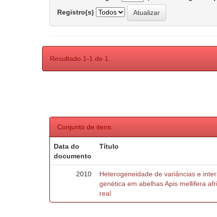
Registro(s)
Resultado 1-1 de 1.
Conjunto de itens:
Data do
Título
documento
2010
Heterogeneidade de variâncias e inte
genética em abelhas Apis mellifera af
real