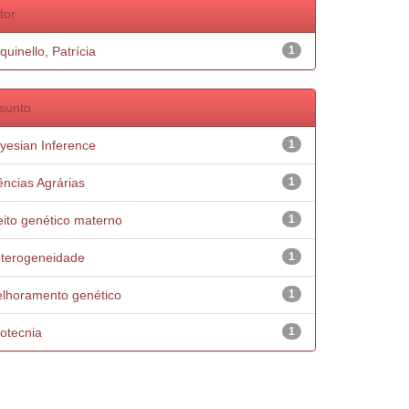
tor
quinello, Patrícia
1
sunto
yesian Inference
1
ências Agrárias
1
eito genético materno
1
terogeneidade
1
lhoramento genético
1
otecnia
1