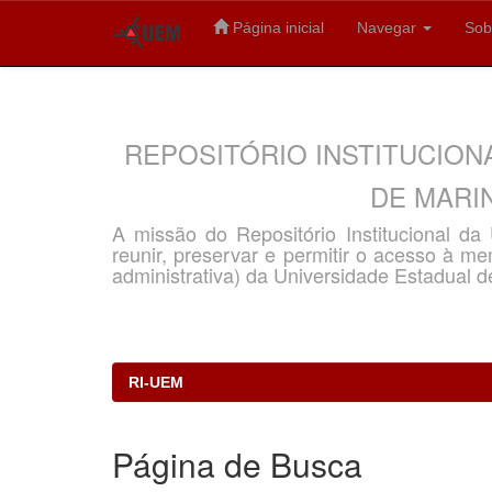
Página inicial
Navegar
Sob
Skip
navigation
REPOSITÓRIO INSTITUCION
DE MARIN
A missão do Repositório Institucional d
reunir, preservar e permitir o acesso à memó
administrativa) da Universidade Estadual d
RI-UEM
Página de Busca