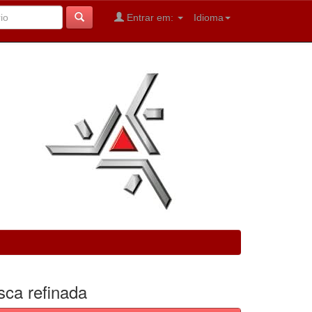
Entrar em:
Idioma
sca refinada