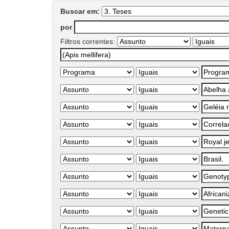
Buscar em:
por
Filtros correntes: