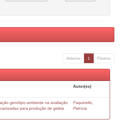
Anterior
1
Póximo
Autor(es)
ração genótipo-ambiente na avaliação
Faquinello,
ricanizadas para produção de geléia
Patrícia