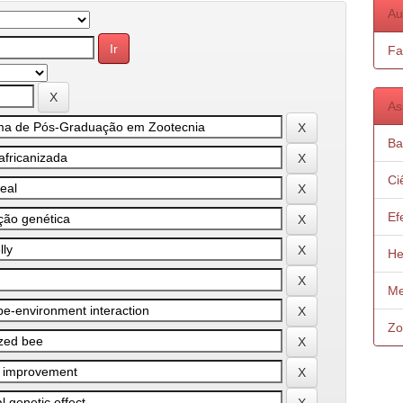
Au
Fa
As
Ba
Ci
Ef
He
Me
Zo