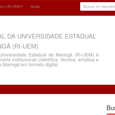
re o RI-UEM
Ajuda
AL DA UNIVERSIDADE ESTADUAL
GÁ (RI-UEM)
a Universidade Estadual de Maringá (RI-UEM) é
ria institucional (científica, técnica, artística e
e Maringá em formato digital.
Bu