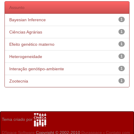
Assunto
Bayesian Inference
1
Ciências Agrárias
1
Efeito genético materno
1
Heterogeneidade
1
Interação genótipo-ambiente
1
Zootecnia
1
Tema criado por
DSpace Software
Copyright © 2002-2010
Duraspace
-
Contato com