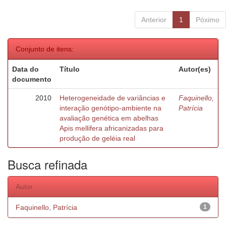
Anterior
1
Póximo
Conjunto de itens:
Data do
Título
Autor(es)
documento
2010
Heterogeneidade de variâncias e
Faquinello,
interação genótipo-ambiente na
Patrícia
avaliação genética em abelhas
Apis mellifera africanizadas para
produção de geléia real
Busca refinada
Autor
Faquinello, Patrícia
1