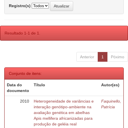
Registro(s)
Resultado 1-1 de 1.
Anterior
1
Póximo
Conjunto de itens:
Data do
Título
Autor(es)
documento
2010
Heterogeneidade de variâncias e
Faquinello,
interação genótipo-ambiente na
Patrícia
avaliação genética em abelhas
Apis mellifera africanizadas para
produção de geléia real