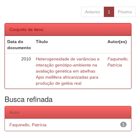
Anterior
1
Póximo
Conjunto de itens:
Data do
Título
Autor(es)
documento
2010
Heterogeneidade de variâncias e
Faquinello,
interação genótipo-ambiente na
Patrícia
avaliação genética em abelhas
Apis mellifera africanizadas para
produção de geléia real
Busca refinada
Autor
Faquinello, Patrícia
1