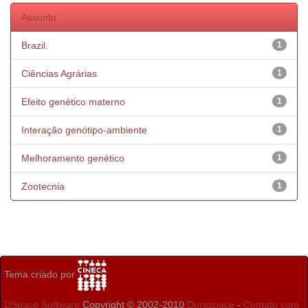
Assunto
Brazil.
1
Ciências Agrárias
1
Efeito genético materno
1
Interação genótipo-ambiente
1
Melhoramento genético
1
Zootecnia
1
Tema criado por
DSpace Software
Copyright © 2002-2010
Duraspace
-
Contato com