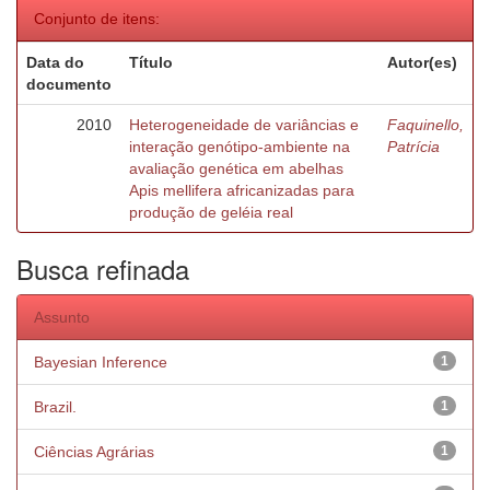
Conjunto de itens:
Data do
Título
Autor(es)
documento
2010
Heterogeneidade de variâncias e
Faquinello,
interação genótipo-ambiente na
Patrícia
avaliação genética em abelhas
Apis mellifera africanizadas para
produção de geléia real
Busca refinada
Assunto
Bayesian Inference
1
Brazil.
1
Ciências Agrárias
1