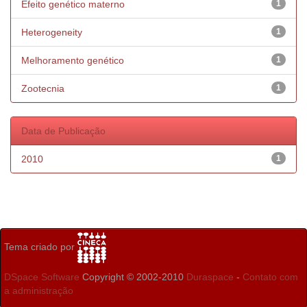
Efeito genético materno
1
Heterogeneity
1
Melhoramento genético
1
Zootecnia
1
Data de Publicação
2010
1
Tema criado por
DSpace Software
Copyright © 2002-2010
Duraspace
-
Contato com
a administração