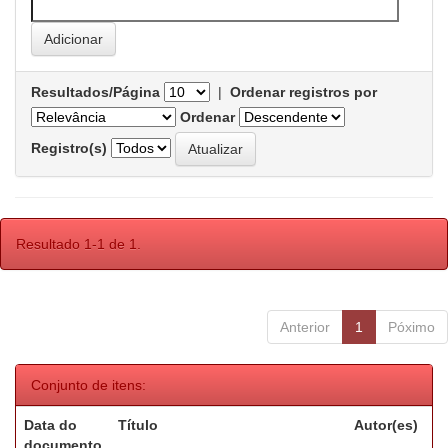
Resultados/Página
|
Ordenar registros por
Ordenar
Registro(s)
Resultado 1-1 de 1.
Anterior
1
Póximo
Conjunto de itens:
Data do
Título
Autor(es)
documento