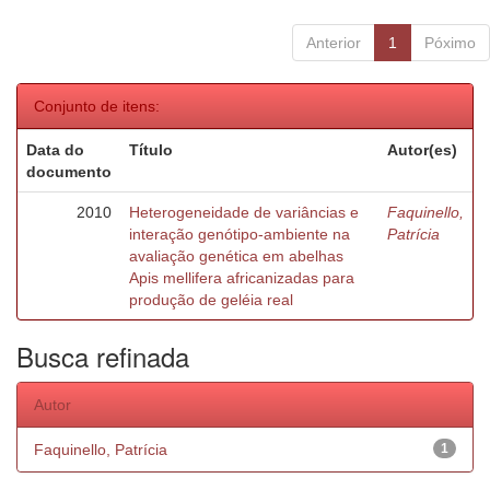
Anterior
1
Póximo
Conjunto de itens:
Data do
Título
Autor(es)
documento
2010
Heterogeneidade de variâncias e
Faquinello,
interação genótipo-ambiente na
Patrícia
avaliação genética em abelhas
Apis mellifera africanizadas para
produção de geléia real
Busca refinada
Autor
Faquinello, Patrícia
1