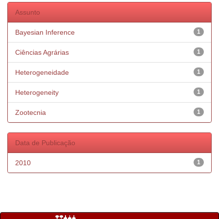
Assunto
Bayesian Inference
1
Ciências Agrárias
1
Heterogeneidade
1
Heterogeneity
1
Zootecnia
1
Data de Publicação
2010
1