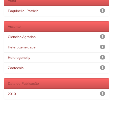
Autor
Faquinello, Patrícia
1
Assunto
Ciências Agrárias
1
Heterogeneidade
1
Heterogeneity
1
Zootecnia
1
Data de Publicação
2010
1