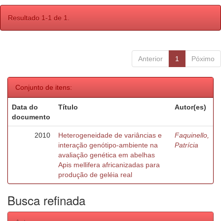
Resultado 1-1 de 1.
Anterior
1
Póximo
Conjunto de itens:
Data do
Título
Autor(es)
documento
2010
Heterogeneidade de variâncias e
Faquinello,
interação genótipo-ambiente na
Patrícia
avaliação genética em abelhas
Apis mellifera africanizadas para
produção de geléia real
Busca refinada