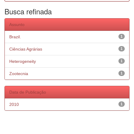
Busca refinada
Assunto
Brazil.
1
Ciências Agrárias
1
Heterogeneity
1
Zootecnia
1
Data de Publicação
2010
1