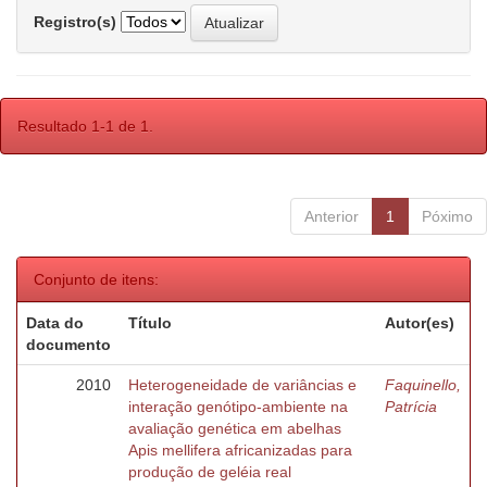
Registro(s)
Resultado 1-1 de 1.
Anterior
1
Póximo
Conjunto de itens:
Data do
Título
Autor(es)
documento
2010
Heterogeneidade de variâncias e
Faquinello,
interação genótipo-ambiente na
Patrícia
avaliação genética em abelhas
Apis mellifera africanizadas para
produção de geléia real