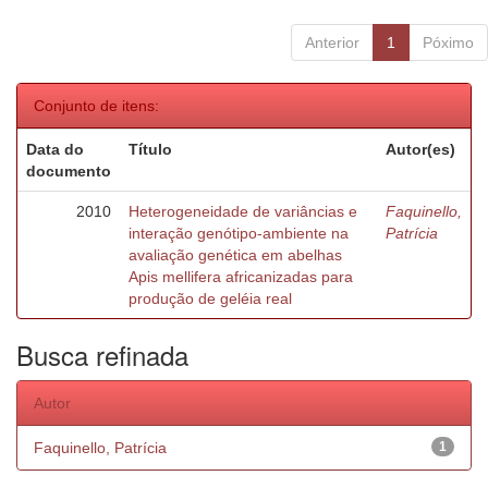
Anterior
1
Póximo
Conjunto de itens:
Data do
Título
Autor(es)
documento
2010
Heterogeneidade de variâncias e
Faquinello,
interação genótipo-ambiente na
Patrícia
avaliação genética em abelhas
Apis mellifera africanizadas para
produção de geléia real
Busca refinada
Autor
Faquinello, Patrícia
1