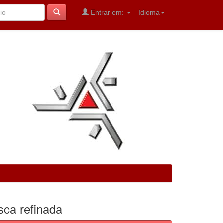
Entrar em:
Idioma
sca refinada