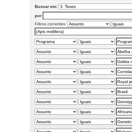
Buscar em:
por
Filtros correntes: