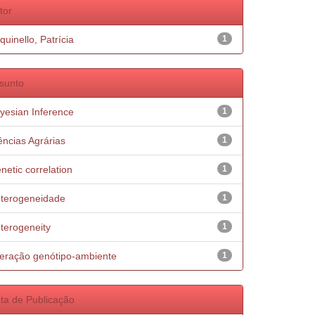
tor
quinello, Patrícia
1
sunto
yesian Inference
1
ências Agrárias
1
netic correlation
1
terogeneidade
1
terogeneity
1
teração genótipo-ambiente
1
ta de Publicação