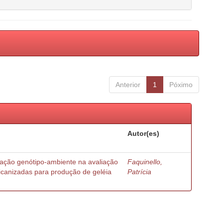
Anterior
1
Póximo
Autor(es)
ração genótipo-ambiente na avaliação
Faquinello,
ricanizadas para produção de geléia
Patrícia