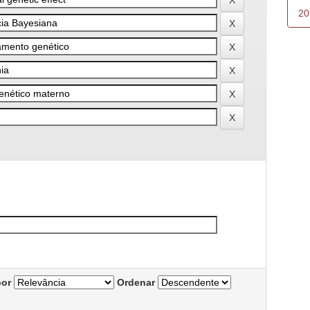
20
por
Ordenar