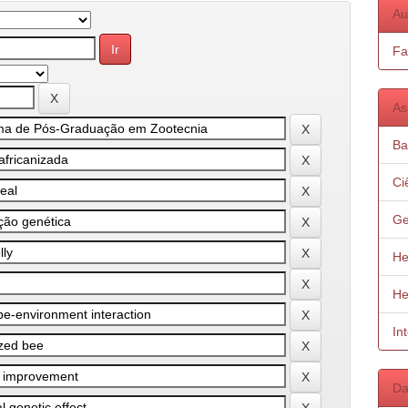
Au
Fa
As
Ba
Ci
Ge
He
He
In
Da