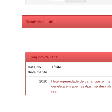
Resultado 1-1 de 1.
Conjunto de itens:
Data do
Título
documento
2010
Heterogeneidade de variâncias e inte
genética em abelhas Apis mellifera af
real