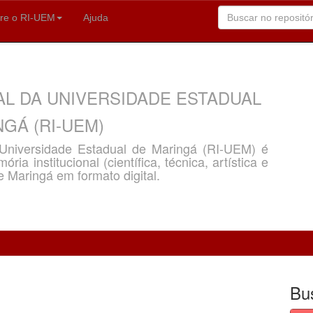
re o RI-UEM
Ajuda
AL DA UNIVERSIDADE ESTADUAL
GÁ (RI-UEM)
a Universidade Estadual de Maringá (RI-UEM) é
ria institucional (científica, técnica, artística e
e Maringá em formato digital.
Bu