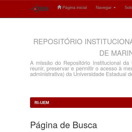
Página inicial
Navegar
Sob
Skip
navigation
REPOSITÓRIO INSTITUCION
DE MARIN
A missão do Repositório Institucional d
reunir, preservar e permitir o acesso à memó
administrativa) da Universidade Estadual d
RI-UEM
Página de Busca