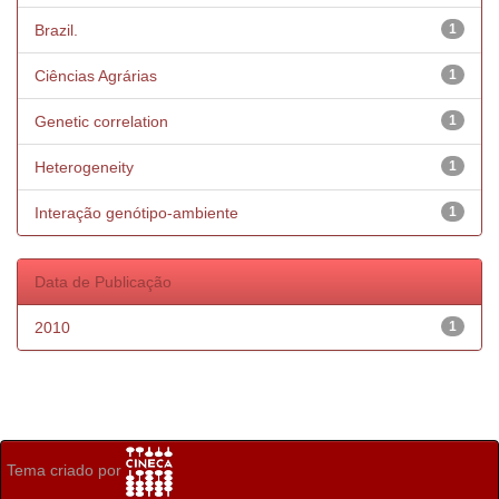
Brazil.
1
Ciências Agrárias
1
Genetic correlation
1
Heterogeneity
1
Interação genótipo-ambiente
1
Data de Publicação
2010
1
Tema criado por