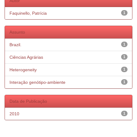
Autor
Faquinello, Patrícia
1
Assunto
Brazil.
1
Ciências Agrárias
1
Heterogeneity
1
Interação genótipo-ambiente
1
Data de Publicação
2010
1