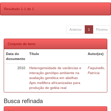
Resultado 1-1 de 1.
Anterior
1
Póximo
Conjunto de itens:
Data do
Título
Autor(es)
documento
2010
Heterogeneidade de variâncias e
Faquinello,
interação genótipo-ambiente na
Patrícia
avaliação genética em abelhas
Apis mellifera africanizadas para
produção de geléia real
Busca refinada