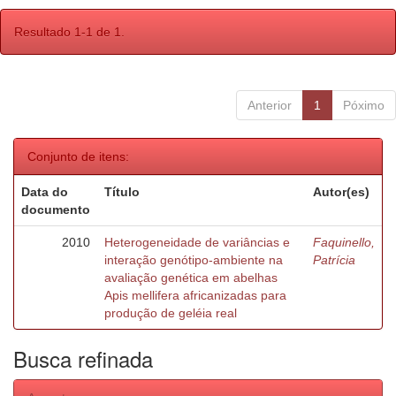
Resultado 1-1 de 1.
Anterior
1
Póximo
Conjunto de itens:
Data do
Título
Autor(es)
documento
2010
Heterogeneidade de variâncias e
Faquinello,
interação genótipo-ambiente na
Patrícia
avaliação genética em abelhas
Apis mellifera africanizadas para
produção de geléia real
Busca refinada