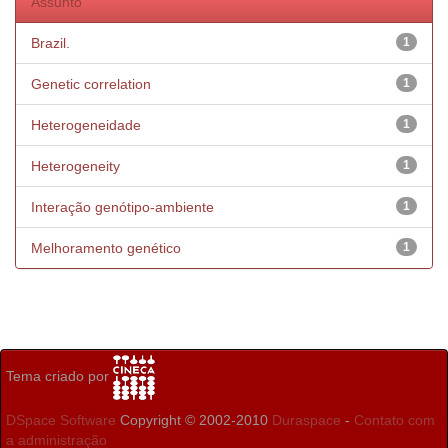
Assunto
Brazil.
1
Genetic correlation
1
Heterogeneidade
1
Heterogeneity
1
Interação genótipo-ambiente
1
Melhoramento genético
1
Tema criado por
DSpace Software
Copyright © 2002-2010
Duraspace
-
Contato com
a administração