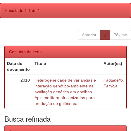
Resultado 1-1 de 1.
Anterior
1
Póximo
Conjunto de itens:
Data do
Título
Autor(es)
documento
2010
Heterogeneidade de variâncias e
Faquinello,
interação genótipo-ambiente na
Patrícia
avaliação genética em abelhas
Apis mellifera africanizadas para
produção de geléia real
Busca refinada