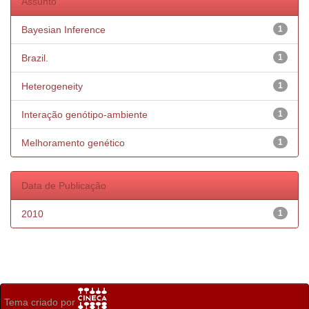
Assunto
Bayesian Inference
1
Brazil.
1
Heterogeneity
1
Interação genótipo-ambiente
1
Melhoramento genético
1
Data de Publicação
2010
1
Tema criado por