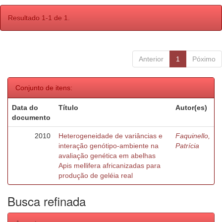
Resultado 1-1 de 1.
Anterior
1
Póximo
Conjunto de itens:
Data do
Título
Autor(es)
documento
2010
Heterogeneidade de variâncias e
Faquinello,
interação genótipo-ambiente na
Patrícia
avaliação genética em abelhas
Apis mellifera africanizadas para
produção de geléia real
Busca refinada