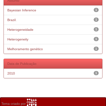
Assunto
Bayesian Inference
1
Brazil.
1
Heterogeneidade
1
Heterogeneity
1
Melhoramento genético
1
Data de Publicação
2010
1
Tema criado por