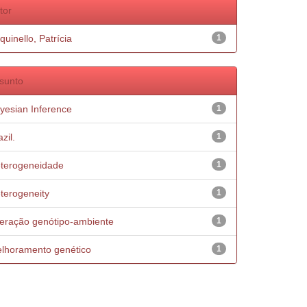
tor
quinello, Patrícia
1
sunto
yesian Inference
1
zil.
1
terogeneidade
1
terogeneity
1
teração genótipo-ambiente
1
lhoramento genético
1