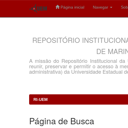
Página inicial
Navegar
Sob
Skip
navigation
REPOSITÓRIO INSTITUCION
DE MARIN
A missão do Repositório Institucional d
reunir, preservar e permitir o acesso à memó
administrativa) da Universidade Estadual d
RI-UEM
Página de Busca