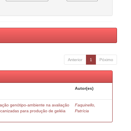
Anterior
1
Póximo
Autor(es)
ração genótipo-ambiente na avaliação
Faquinello,
ricanizadas para produção de geléia
Patrícia