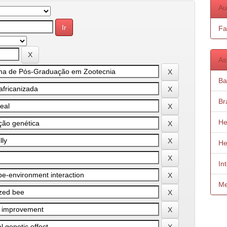
Au
Fa
As
Ba
Bra
He
He
In
Me