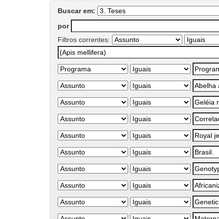
Buscar em:
por
Filtros correntes: