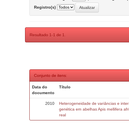
Registro(s)
Resultado 1-1 de 1.
Conjunto de itens:
Data do
Título
documento
2010
Heterogeneidade de variâncias e inte
genética em abelhas Apis mellifera af
real