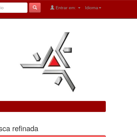
Entrar em:
Idioma
sca refinada