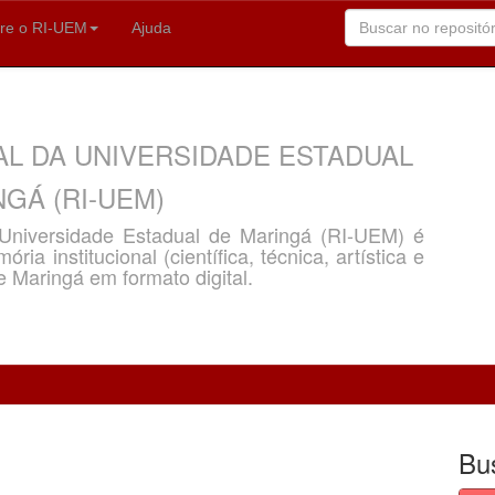
re o RI-UEM
Ajuda
AL DA UNIVERSIDADE ESTADUAL
GÁ (RI-UEM)
a Universidade Estadual de Maringá (RI-UEM) é
ria institucional (científica, técnica, artística e
e Maringá em formato digital.
Bu