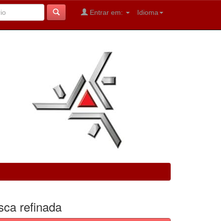
Entrar em:
Idioma
sca refinada