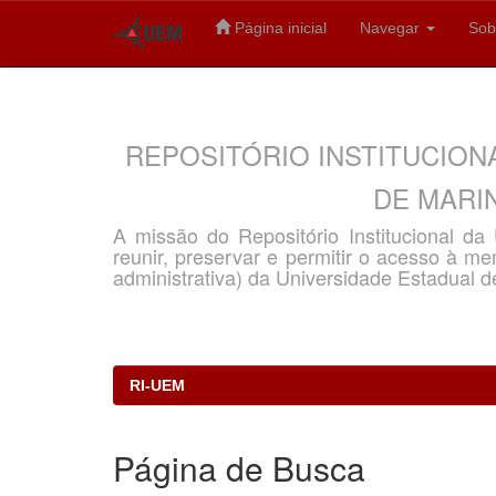
Página inicial
Navegar
Sob
Skip
navigation
REPOSITÓRIO INSTITUCION
DE MARIN
A missão do Repositório Institucional d
reunir, preservar e permitir o acesso à memó
administrativa) da Universidade Estadual d
RI-UEM
Página de Busca