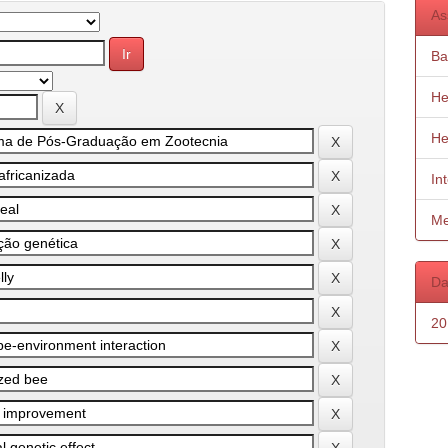
As
Ba
He
He
In
Me
Da
20