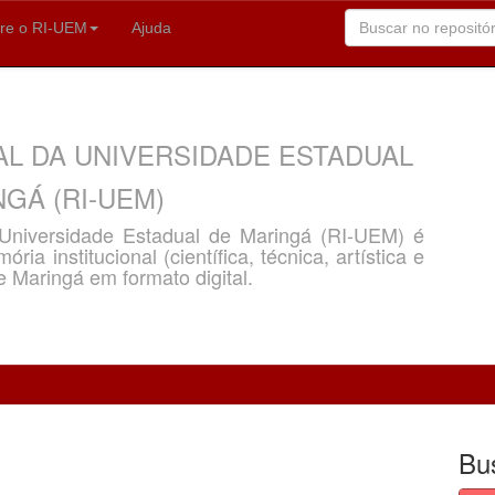
re o RI-UEM
Ajuda
AL DA UNIVERSIDADE ESTADUAL
GÁ (RI-UEM)
a Universidade Estadual de Maringá (RI-UEM) é
ria institucional (científica, técnica, artística e
e Maringá em formato digital.
Bu