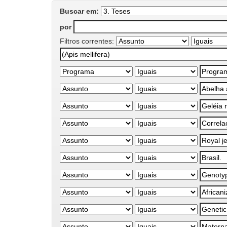
Buscar em:
por
Filtros correntes: