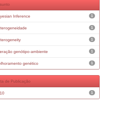
sunto
yesian Inference
1
terogeneidade
1
terogeneity
1
teração genótipo-ambiente
1
lhoramento genético
1
ta de Publicação
10
1