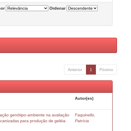
por
Ordenar
Anterior
1
Póximo
Autor(es)
ração genótipo-ambiente na avaliação
Faquinello,
ricanizadas para produção de geléia
Patrícia