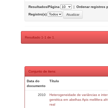
Resultados/Página
|
Ordenar registros 
Registro(s)
Resultado 1-1 de 1.
Conjunto de itens:
Data do
Título
documento
2010
Heterogeneidade de variâncias e inte
genética em abelhas Apis mellifera af
real