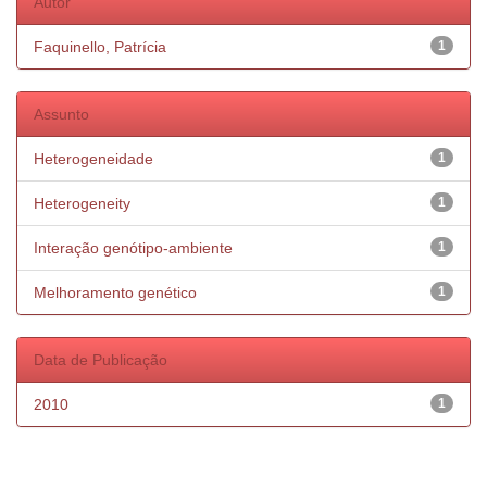
Autor
Faquinello, Patrícia
1
Assunto
Heterogeneidade
1
Heterogeneity
1
Interação genótipo-ambiente
1
Melhoramento genético
1
Data de Publicação
2010
1