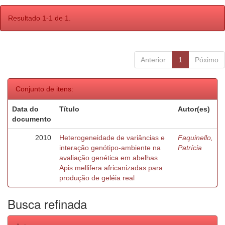
Resultado 1-1 de 1.
Anterior
1
Póximo
Conjunto de itens:
Data do
Título
Autor(es)
documento
2010
Heterogeneidade de variâncias e
Faquinello,
interação genótipo-ambiente na
Patrícia
avaliação genética em abelhas
Apis mellifera africanizadas para
produção de geléia real
Busca refinada