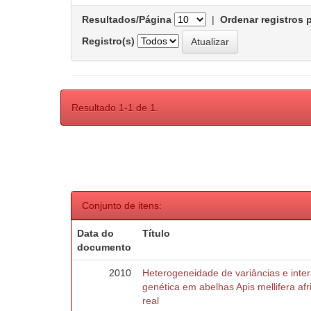
Resultados/Página
|
Ordenar registros 
Registro(s)
Resultado 1-1 de 1.
Conjunto de itens:
Data do
Título
documento
2010
Heterogeneidade de variâncias e inte
genética em abelhas Apis mellifera af
real