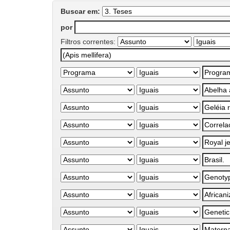
Buscar em:
por
Filtros correntes: