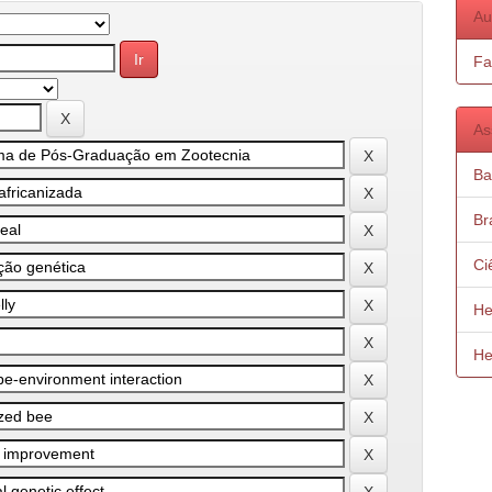
Au
Fa
As
Ba
Bra
Ci
He
He