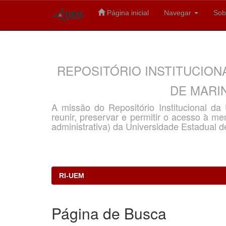
Página inicial
Navegar
Sob
Skip
navigation
REPOSITÓRIO INSTITUCION
DE MARIN
A missão do Repositório Institucional d
reunir, preservar e permitir o acesso à memó
administrativa) da Universidade Estadual d
RI-UEM
Página de Busca