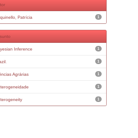
tor
quinello, Patrícia
1
sunto
yesian Inference
1
zil.
1
ências Agrárias
1
terogeneidade
1
terogeneity
1