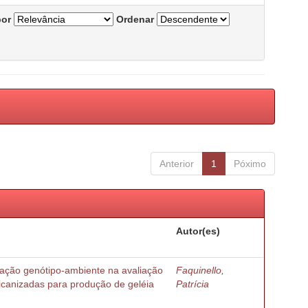
por
Ordenar
Anterior
1
Póximo
Autor(es)
ração genótipo-ambiente na avaliação
Faquinello,
ricanizadas para produção de geléia
Patrícia