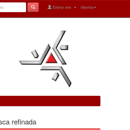
Entrar em:
Idioma
sca refinada