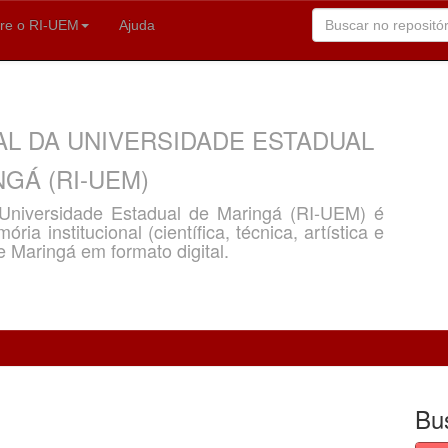
re o RI-UEM
Ajuda
AL DA UNIVERSIDADE ESTADUAL
GÁ (RI-UEM)
a Universidade Estadual de Maringá (RI-UEM) é
ria institucional (científica, técnica, artística e
e Maringá em formato digital.
Bu