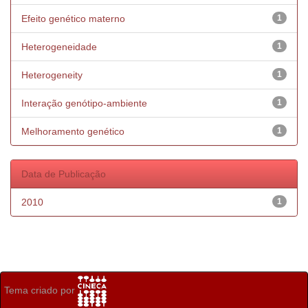
Efeito genético materno
1
Heterogeneidade
1
Heterogeneity
1
Interação genótipo-ambiente
1
Melhoramento genético
1
Data de Publicação
2010
1
Tema criado por