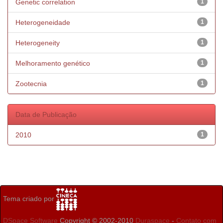
Genetic correlation
1
Heterogeneidade
1
Heterogeneity
1
Melhoramento genético
1
Zootecnia
1
Data de Publicação
2010
1
Tema criado por
DSpace Software
Copyright © 2002-2010
Duraspace
-
Contato com