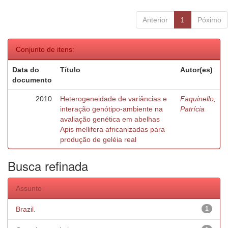
Anterior
1
Póximo
Conjunto de itens:
Data do
Título
Autor(es)
documento
2010
Heterogeneidade de variâncias e
Faquinello,
interação genótipo-ambiente na
Patrícia
avaliação genética em abelhas
Apis mellifera africanizadas para
produção de geléia real
Busca refinada
Assunto
Brazil.
1