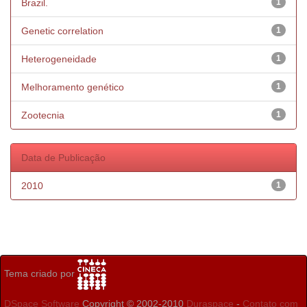
Brazil.
1
Genetic correlation
1
Heterogeneidade
1
Melhoramento genético
1
Zootecnia
1
Data de Publicação
2010
1
Tema criado por
DSpace Software
Copyright © 2002-2010
Duraspace
-
Contato com