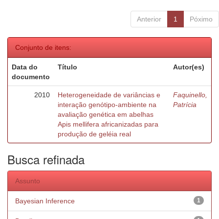
Anterior
1
Póximo
Conjunto de itens:
Data do
Título
Autor(es)
documento
2010
Heterogeneidade de variâncias e
Faquinello,
interação genótipo-ambiente na
Patrícia
avaliação genética em abelhas
Apis mellifera africanizadas para
produção de geléia real
Busca refinada
Assunto
Bayesian Inference
1