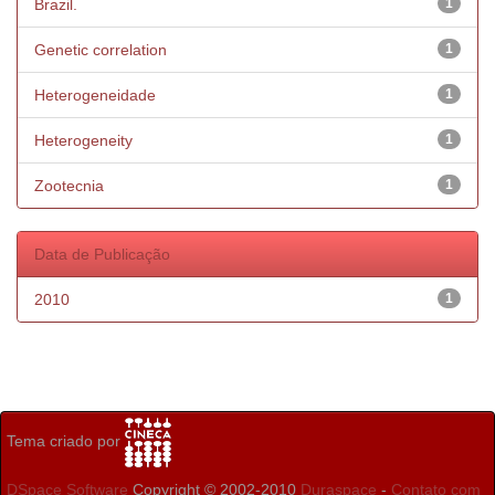
Brazil.
1
Genetic correlation
1
Heterogeneidade
1
Heterogeneity
1
Zootecnia
1
Data de Publicação
2010
1
Tema criado por
DSpace Software
Copyright © 2002-2010
Duraspace
-
Contato com