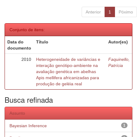
Anterior
1
Póximo
Conjunto de itens:
Data do
Título
Autor(es)
documento
2010
Heterogeneidade de variâncias e
Faquinello,
interação genótipo-ambiente na
Patrícia
avaliação genética em abelhas
Apis mellifera africanizadas para
produção de geléia real
Busca refinada
Assunto
Bayesian Inference
1