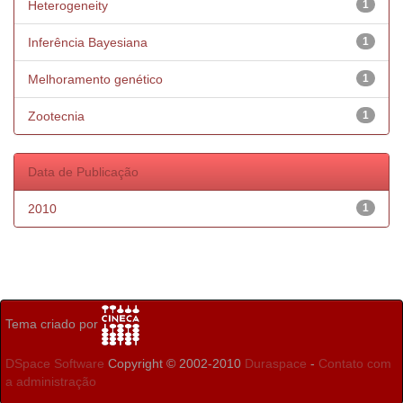
Heterogeneity
1
Inferência Bayesiana
1
Melhoramento genético
1
Zootecnia
1
Data de Publicação
2010
1
Tema criado por
DSpace Software
Copyright © 2002-2010
Duraspace
-
Contato com
a administração