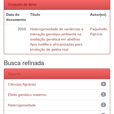
Conjunto de itens:
Data do
Título
Autor(es)
documento
2010
Heterogeneidade de variâncias e
Faquinello,
interação genótipo-ambiente na
Patrícia
avaliação genética em abelhas
Apis mellifera africanizadas para
produção de geléia real
Busca refinada
Assunto
Ciências Agrárias
1
Efeito genético materno
1
Heterogeneidade
1