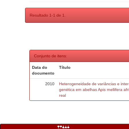
Resultado 1-1 de 1.
Conjunto de itens:
Data do
Título
documento
2010
Heterogeneidade de variâncias e inte
genética em abelhas Apis mellifera af
real