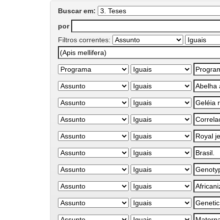
Buscar em:
por
Filtros correntes: