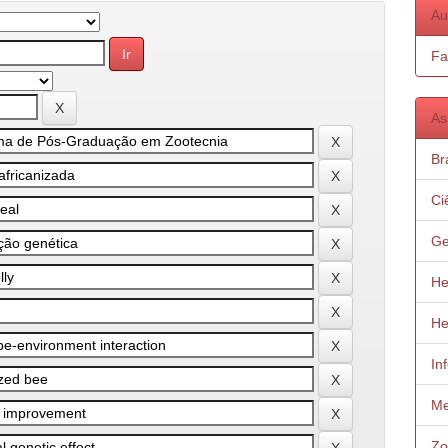
Au
Fa
As
Bra
Ci
Ge
He
He
In
Me
Zo