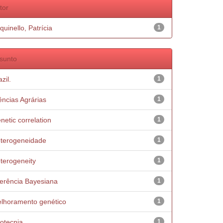
tor
quinello, Patrícia
1
sunto
zil.
1
ências Agrárias
1
netic correlation
1
terogeneidade
1
terogeneity
1
ferência Bayesiana
1
lhoramento genético
1
otecnia
1