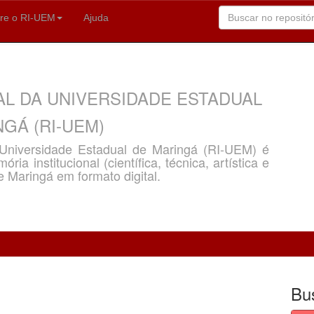
re o RI-UEM
Ajuda
AL DA UNIVERSIDADE ESTADUAL
GÁ (RI-UEM)
a Universidade Estadual de Maringá (RI-UEM) é
ria institucional (científica, técnica, artística e
e Maringá em formato digital.
Bu