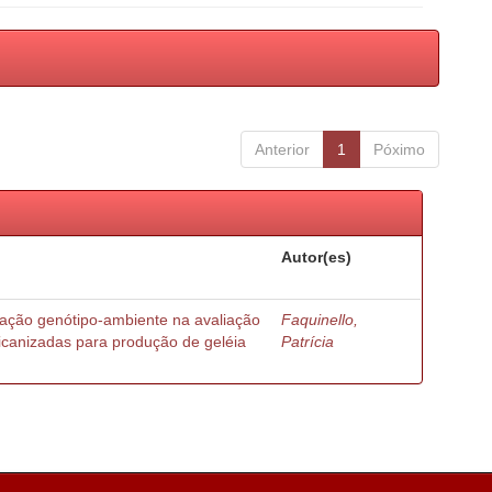
Anterior
1
Póximo
Autor(es)
ração genótipo-ambiente na avaliação
Faquinello,
ricanizadas para produção de geléia
Patrícia