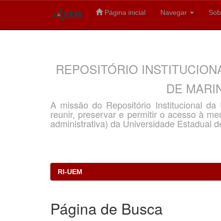
Página inicial
Navegar
Sob
Skip
navigation
REPOSITÓRIO INSTITUCION
DE MARIN
A missão do Repositório Institucional d
reunir, preservar e permitir o acesso à memó
administrativa) da Universidade Estadual d
RI-UEM
Página de Busca