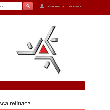
Entrar em:
Idioma
sca refinada