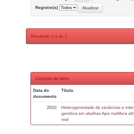
Registro(s)
Resultado 1-1 de 1.
Conjunto de itens:
Data do
Título
documento
2010
Heterogeneidade de variâncias e inte
genética em abelhas Apis mellifera af
real