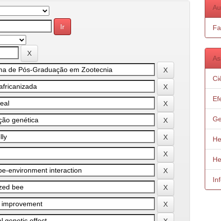
Au
Fa
As
Ci
Ef
Ge
He
He
In