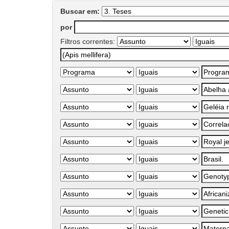
Buscar em:
por
Filtros correntes: