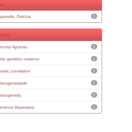
tor
quinello, Patrícia
1
sunto
ências Agrárias
1
eito genético materno
1
netic correlation
1
terogeneidade
1
terogeneity
1
ferência Bayesiana
1