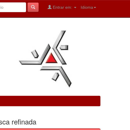
Entrar em:
Idioma
sca refinada