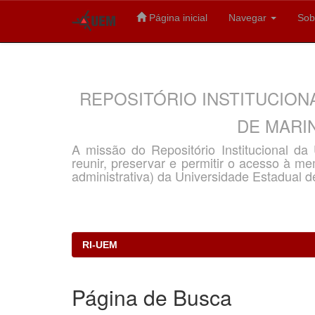
Página inicial
Navegar
Sob
Skip
navigation
REPOSITÓRIO INSTITUCION
DE MARIN
A missão do Repositório Institucional d
reunir, preservar e permitir o acesso à memó
administrativa) da Universidade Estadual d
RI-UEM
Página de Busca