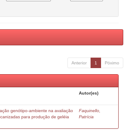
Anterior
1
Póximo
Autor(es)
ração genótipo-ambiente na avaliação
Faquinello,
ricanizadas para produção de geléia
Patrícia