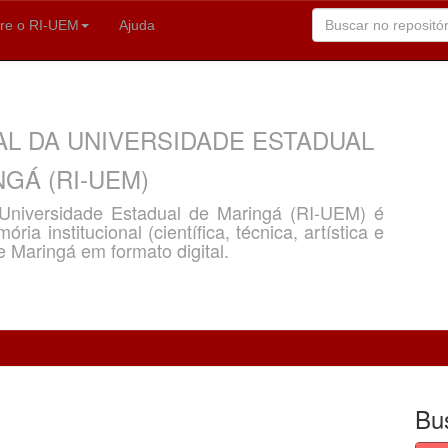
re o RI-UEM
Ajuda
AL DA UNIVERSIDADE ESTADUAL
GÁ (RI-UEM)
a Universidade Estadual de Maringá (RI-UEM) é
ria institucional (científica, técnica, artística e
e Maringá em formato digital.
Bu