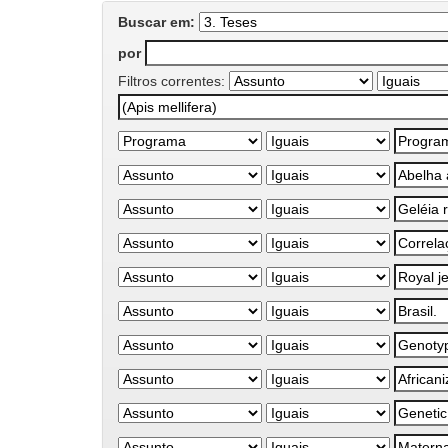
Buscar em:
por
Filtros correntes: