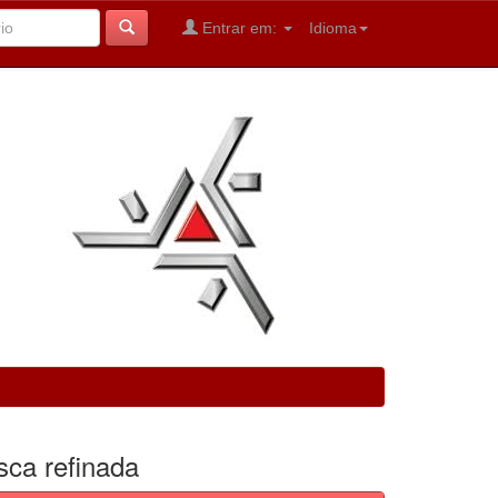
Entrar em:
Idioma
sca refinada