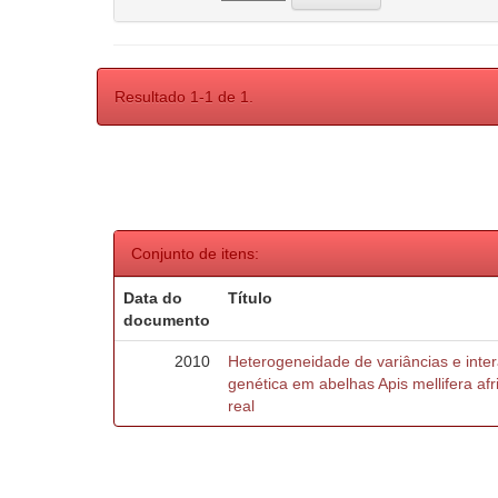
Resultado 1-1 de 1.
Conjunto de itens:
Data do
Título
documento
2010
Heterogeneidade de variâncias e inte
genética em abelhas Apis mellifera af
real