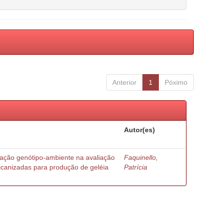
Anterior
1
Póximo
Autor(es)
ração genótipo-ambiente na avaliação
Faquinello,
ricanizadas para produção de geléia
Patrícia