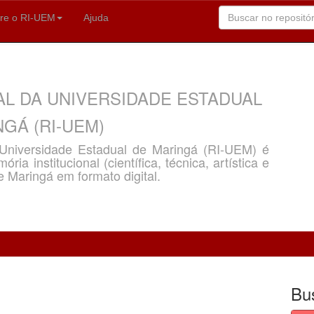
re o RI-UEM
Ajuda
AL DA UNIVERSIDADE ESTADUAL
GÁ (RI-UEM)
a Universidade Estadual de Maringá (RI-UEM) é
ria institucional (científica, técnica, artística e
e Maringá em formato digital.
Bu