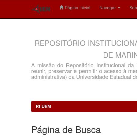
Página inicial
Navegar
Sob
Skip
navigation
REPOSITÓRIO INSTITUCION
DE MARIN
A missão do Repositório Institucional d
reunir, preservar e permitir o acesso à memó
administrativa) da Universidade Estadual d
RI-UEM
Página de Busca