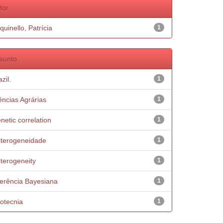
tor
quinello, Patrícia
1
sunto
zil.
1
ências Agrárias
1
netic correlation
1
terogeneidade
1
terogeneity
1
ferência Bayesiana
1
otecnia
1