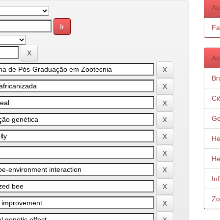
Au
Fa
As
Bra
Ci
Ge
He
He
In
Zo