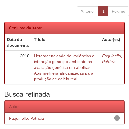
Anterior
1
Póximo
Conjunto de itens:
Data do
Título
Autor(es)
documento
2010
Heterogeneidade de variâncias e
Faquinello,
interação genótipo-ambiente na
Patrícia
avaliação genética em abelhas
Apis mellifera africanizadas para
produção de geléia real
Busca refinada
Autor
Faquinello, Patrícia
1