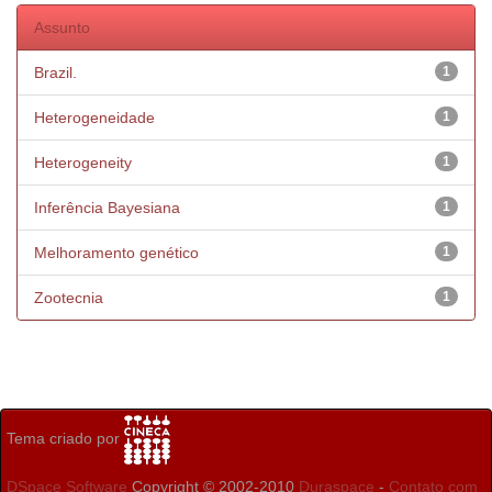
Assunto
Brazil.
1
Heterogeneidade
1
Heterogeneity
1
Inferência Bayesiana
1
Melhoramento genético
1
Zootecnia
1
Tema criado por
DSpace Software
Copyright © 2002-2010
Duraspace
-
Contato com