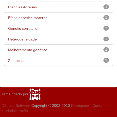
Ciências Agrárias
1
Efeito genético materno
1
Genetic correlation
1
Heterogeneidade
1
Melhoramento genético
1
Zootecnia
1
Tema criado por
DSpace Software
Copyright © 2002-2010
Duraspace
-
Contato com
a administração